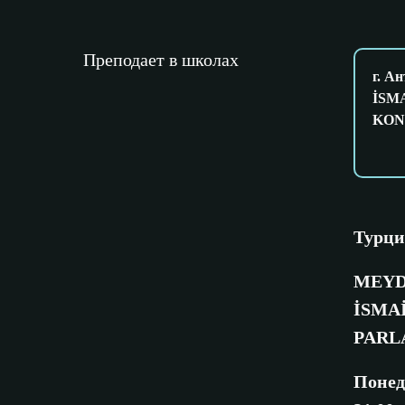
Преподает в школах
г. 
İSM
KON
Турци
MEYD
İSMAİ
PARL
Понед