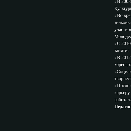
:
В 2008
Культур
:
Во вре
знаковы
участво
Молоде
:
С 2010 
занятия
:
В 2012
хореогр
«Социал
творчес
:
После 
карьеру
работала
Педагог