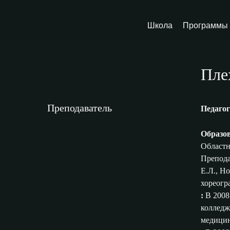
Школа
Программы 
Пле
Преподаватель
Педагог
Образов
Областн
Препода
Е.Л., Н
хореогр
:
В 2008
колледж
медицин