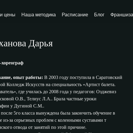
и цены
Наша методика
Расписание
Блог
Франшиз
ханова Дарья
-хореограф
ание, опыт работы:
В 2003 году поступила в Саратовский
ой Колледж Искусств на специальность «Артист балета.
ватель», где училась до 2008 года у педагогов: Озджевиз
осковой О.В., Телиус Л.А.. Брала частные уроки
афии у Дугиной С.М..
 после 5го класса вынуждена была закончить обучение в
е из-за серьезных проблем с коленными суставами т
ского отвода от занятий по этой причине.