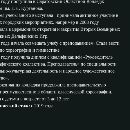
 году поступила в Саратовский Областной Колледж
ы им. Е.Н. Курганова.
мя учебы много выступала - принимала активное участие в
х городских мероприятиях, например в 2008 году
вала в церемониях открытия и закрытия Вторых Всемирных
жных Дельфийских Игр.
года начала совмещать учебу с преподаванием. Стала вести
 по хореографии и гимнастике.
 году получила диплом с квалификацией «Руководитель
афического коллектива. Преподаватель» по специальности
ьно-культурная деятельность и народное художественное
тво».
окончания колледжа продолжила преподавательскую
 преимущественно в области классической хореографии,
 с детьми в возрасте от 3 до 12 лет.
ический стаж:
с 2019 года.