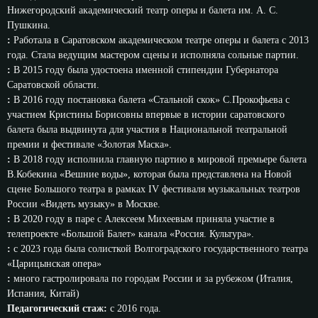
Нижегородский академический театр оперы и балета им. А. С.
Пушкина.
:
Работала в Саратовском академическом театре оперы и балета с 2013
года. Стала ведущим мастером сцены и исполняла сольные партии.
:
В 2015 году была удостоена именной стипендии Губернатора
Саратовской области.
:
В 2016 году постановка балета «Стальной скок» С.Прокофьева с
участием Кристины Борисовны впервые в истории саратовского
балета была выдвинута для участия в Национальной театральной
премии и фестивале «Золотая Маска».
:
В 2018 году исполнила главную партию в мировой премьере балета
В.Кобекина «Вешние воды», которая была представлена на Новой
сцене Большого театра в рамках IV фестиваля музыкальных театров
России «Видеть музыку» в Москве.
:
В 2020 году в паре с Алексеем Михеевым приняла участие в
телепроекте «Большой Балет» канала «Россия. Культура».
:
с 2023 года была солисткой Волгоградского государственного театра
«Царицынская опера»
:
много гастролировала по городам России и за рубежом (Италия,
Испания, Китай)
Педагогический стаж:
с 2016 года.