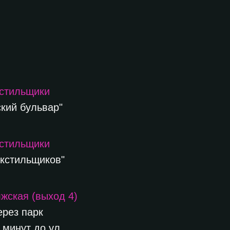
кстильщики
кий бульвар"
кстильщики
екстильщиков"
жская (выход 4)
ерез парк
минут до ул.