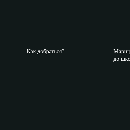
Как добраться?
Маршр
до шко