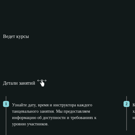
Ведет курсы
Детали занятий
1
2
Узнайте дату, время и инструктора каждого
К
танцевального занятия. Мы предоставляем
х
информацию об доступности и требованиях к
н
уровню участников.